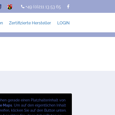
+49 (0)211 13 53 65
en
Zertifizierte Hersteller
LOGIN
ehen gerade einen Platzhalterinhalt von
le Maps
. Um auf den eigentlichen Inhalt
eifen, klicken Sie auf den Button unten.