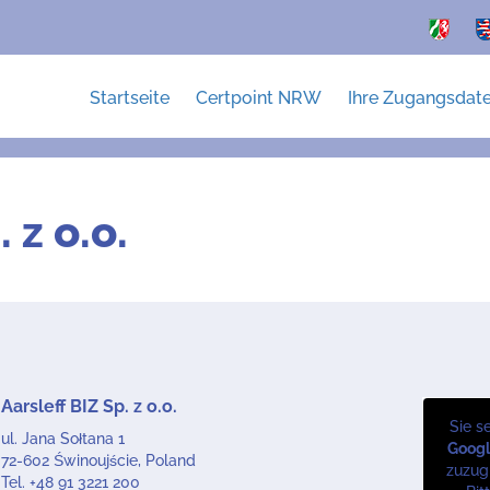
Startseite
Certpoint NRW
Ihre Zugangsdat
 z o.o.
Aarsleff BIZ Sp. z o.o.
Sie s
ul. Jana Sołtana 1
Goog
72-602 Świnoujście, Poland
zuzugr
Tel.
+48 91 3221 200