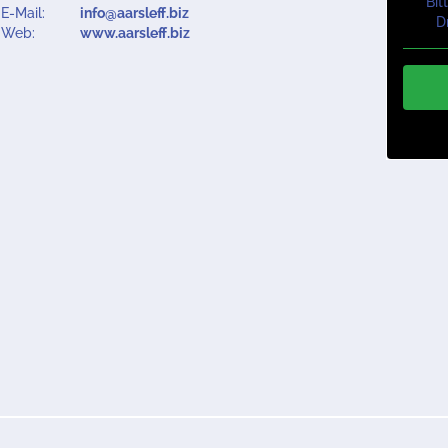
Bit
E-Mail:
info@aarsleff.biz
D
Web:
www.aarsleff.biz