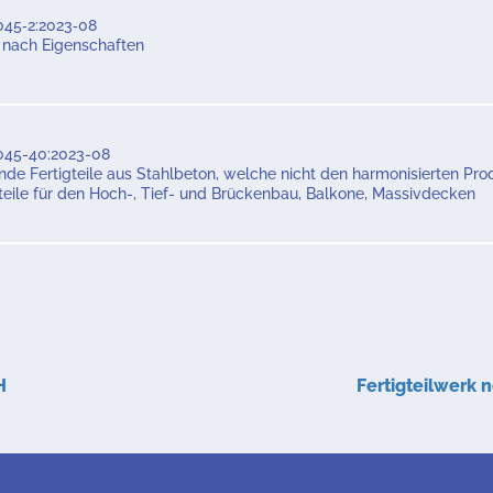
045‑2:2023‑08
 nach Eigenschaften
045-40:2023-08
nde Fertigteile aus Stahlbeton, welche nicht den harmonisierten Pr
gteile für den Hoch-, Tief- und Brückenbau, Balkone, Massivdecken
H
Fertigteilwerk 