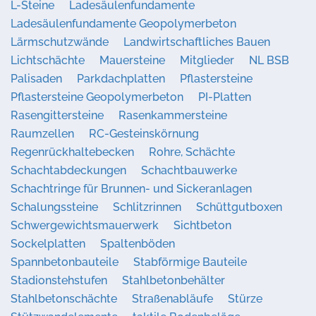
L-Steine
Ladesäulenfundamente
Ladesäulenfundamente Geopolymerbeton
Lärmschutzwände
Landwirtschaftliches Bauen
Lichtschächte
Mauersteine
Mitglieder
NL BSB
Palisaden
Parkdachplatten
Pflastersteine
Pflastersteine Geopolymerbeton
PI-Platten
Rasengittersteine
Rasenkammersteine
Raumzellen
RC-Gesteinskörnung
Regenrückhaltebecken
Rohre, Schächte
Schachtabdeckungen
Schachtbauwerke
Schachtringe für Brunnen- und Sickeranlagen
Schalungssteine
Schlitzrinnen
Schüttgutboxen
Schwergewichtsmauerwerk
Sichtbeton
Sockelplatten
Spaltenböden
Spannbetonbauteile
Stabförmige Bauteile
Stadionstehstufen
Stahlbetonbehälter
Stahlbetonschächte
Straßenabläufe
Stürze