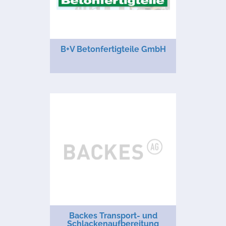
B+V Betonfertigteile GmbH
Backes Transport- und
Schlackenaufbereitung