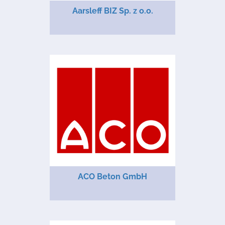
Aarsleff BIZ Sp. z o.o.
ACO Beton GmbH