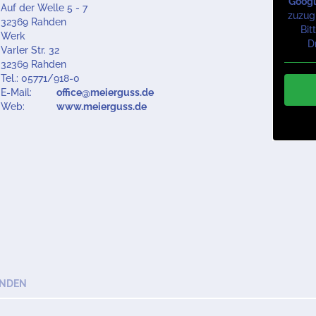
Goog
Auf der Welle 5 - 7
zuzugr
32369 Rahden
Bit
Werk
D
Varler Str. 32
32369 Rahden
Tel.: 05771/918-0
E-Mail:
office@meierguss.de
Web:
www.meierguss.de
ENDEN