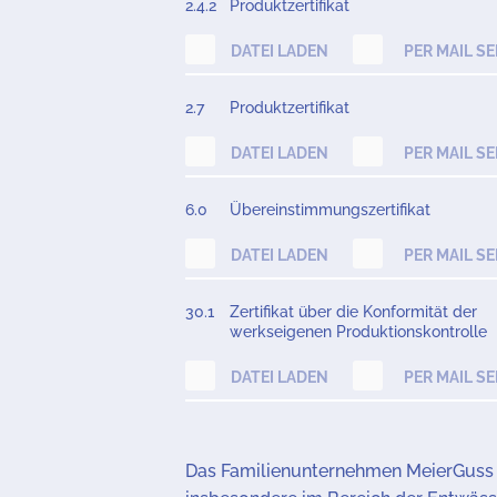
2.4.2
Produktzertifikat
DATEI LADEN
PER MAIL S
2.7
Produktzertifikat
DATEI LADEN
PER MAIL S
6.0
Übereinstimmungszertifikat
DATEI LADEN
PER MAIL S
30.1
Zertifikat über die Konformität der
werkseigenen Produktionskontrolle
DATEI LADEN
PER MAIL S
Das Familienunternehmen MeierGuss s