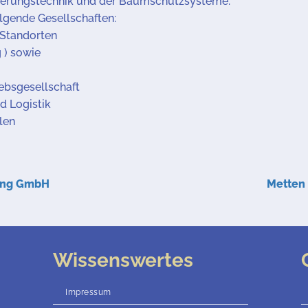
serungstechnik und der Baumschutzsysteme.
lgende Gesellschaften:
 Standorten
 ) sowie
iebsgesellschaft
d Logistik
len
ung GmbH
Metten 
Wissenswertes
Impressum