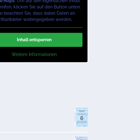
le Maps
. Um auf den eigentlichen Inhalt
eifen, klicken Sie auf den Button unten.
te beachten Sie, dass dabei Daten an
rittanbieter weitergegeben werden.
Inhalt entsperren
Weitere Informationen