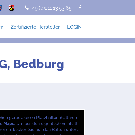
+49 (0)211 13 53 65
en
Zertifizierte Hersteller
LOGIN
G, Bedburg
ehen gerade einen Platzhalterinhalt von
le Maps
. Um auf den eigentlichen Inhalt
eifen, klicken Sie auf den Button unten.