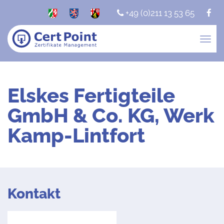
+49 (0)211 13 53 65
Togg
navig
Elskes Fertigteile
GmbH & Co. KG, Werk
Kamp-Lintfort
Kontakt