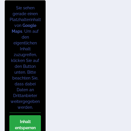
Sie sehen
gerade einen
Platzhalterinhalt
von
Google
Maps
. Um auf
den
eigentlichen
Inhalt
zuzugreifen,
klicken Sie auf
den Button
unten. Bitte
beachten Sie,
dass dabei
Daten an
Drittanbieter
weitergegeben
werden.
Inhalt
entsperren