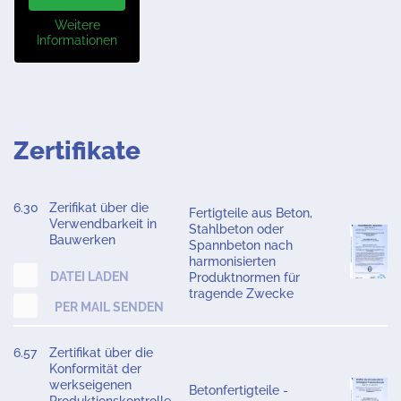
Weitere
Informationen
Zertifikate
6.30
Zerifikat über die
Fertigteile aus Beton,
Verwendbarkeit in
Stahlbeton oder
Bauwerken
Spannbeton nach
harmonisierten
DATEI LADEN
Produktnormen für
tragende Zwecke
PER MAIL SENDEN
6.57
Zertifikat über die
Konformität der
werkseigenen
Betonfertigteile -