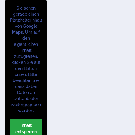
Sie sehen
gerade einen
Platzhalterinhalt
von
Google
Maps
. Um auf
den
eigentlichen
Inhalt
zuzugreifen,
klicken Sie auf
den Button
unten. Bitte
beachten Sie,
dass dabei
Daten an
Drittanbieter
weitergegeben
werden.
Inhalt
entsperren