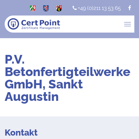
+49 (0)211 13 53 65
Togg
navig
P.V.
Betonfertigteilwerke
GmbH, Sankt
Augustin
Kontakt