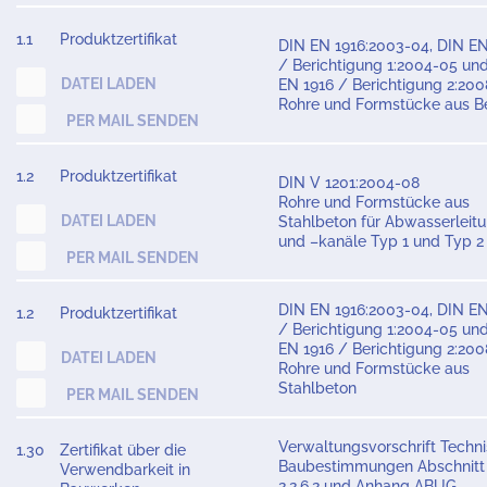
1.1
Produktzertifikat
DIN EN 1916:2003-04, DIN EN
/ Berichtigung 1:2004-05 un
DATEI LADEN
EN 1916 / Berichtigung 2:20
Rohre und Formstücke aus B
PER MAIL SENDEN
1.2
Produktzertifikat
DIN V 1201:2004-08
Rohre und Formstücke aus
DATEI LADEN
Stahlbeton für Abwasserleit
und –kanäle Typ 1 und Typ 2
PER MAIL SENDEN
DIN EN 1916:2003-04, DIN EN
1.2
Produktzertifikat
/ Berichtigung 1:2004-05 un
EN 1916 / Berichtigung 2:20
DATEI LADEN
Rohre und Formstücke aus
Stahlbeton
PER MAIL SENDEN
Verwaltungsvorschrift Techn
1.30
Zertifikat über die
Baubestimmungen Abschnitt
Verwendbarkeit in
2.2.6.2 und Anhang ABUG