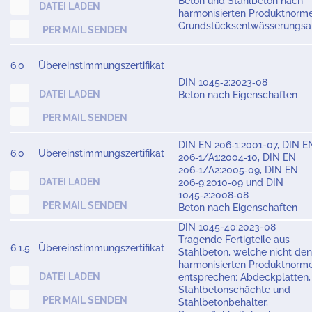
Beton und Stahlbeton nach
DATEI LADEN
harmonisierten Produktnorme
Grundstücksentwässerungsa
PER MAIL SENDEN
6.0
Übereinstimmungszertifikat
DIN 1045‑2:2023‑08
DATEI LADEN
Beton nach Eigenschaften
PER MAIL SENDEN
DIN EN 206‑1:2001-07, DIN E
6.0
Übereinstimmungszertifikat
206‑1/A1:2004‑10, DIN EN
206‑1/A2:2005‑09, DIN EN
DATEI LADEN
206‑9:2010‑09 und DIN
1045‑2:2008‑08
PER MAIL SENDEN
Beton nach Eigenschaften
DIN 1045-40:2023-08
Tragende Fertigteile aus
6.1.5
Übereinstimmungszertifikat
Stahlbeton, welche nicht den
harmonisierten Produktnorm
DATEI LADEN
entsprechen: Abdeckplatten,
Stahlbetonschächte und
PER MAIL SENDEN
Stahlbetonbehälter,