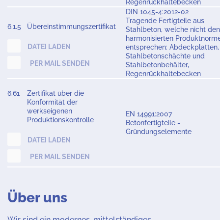
Regenrückhaltebecken
DIN 1045-4:2012-02
Tragende Fertigteile aus
6.1.5
Übereinstimmungszertifikat
Stahlbeton, welche nicht den
harmonisierten Produktnorm
DATEI LADEN
entsprechen: Abdeckplatten,
Stahlbetonschächte und
PER MAIL SENDEN
Stahlbetonbehälter,
Regenrückhaltebecken
6.61
Zertifikat über die
Konformität der
werkseigenen
EN 14991:2007
Produktionskontrolle
Betonfertigteile -
Gründungselemente
DATEI LADEN
PER MAIL SENDEN
Über uns
Wir sind ein modernes, mittelständiges