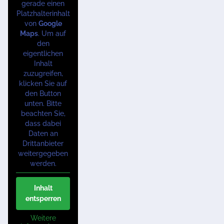
gerade einen
Platzhalterinhalt
von
Google
Maps
. Um auf
den
eigentlichen
Inhalt
zuzugreifen,
klicken Sie auf
den Button
unten. Bitte
beachten Sie,
dass dabei
Daten an
Drittanbieter
weitergegeben
werden.
Inhalt
entsperren
Weitere