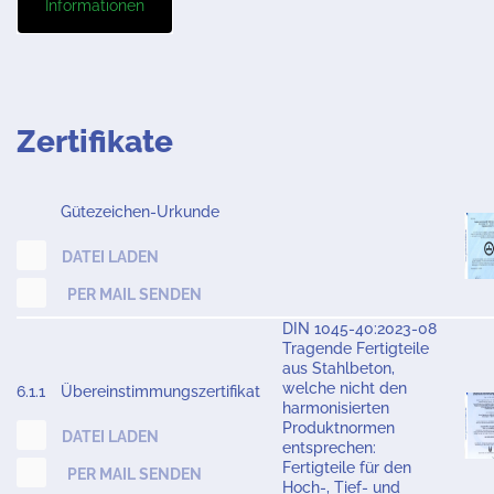
Informationen
Zertifikate
Gütezeichen-Urkunde
DATEI LADEN
PER MAIL SENDEN
DIN 1045-40:2023-08
Tragende Fertigteile
aus Stahlbeton,
welche nicht den
6.1.1
Übereinstimmungszertifikat
harmonisierten
Produktnormen
DATEI LADEN
entsprechen:
Fertigteile für den
PER MAIL SENDEN
Hoch-, Tief- und