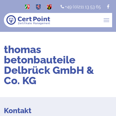
+49 (0)211 13 53 65
Togg
navig
thomas
betonbauteile
Delbrück GmbH &
Co. KG
Kontakt