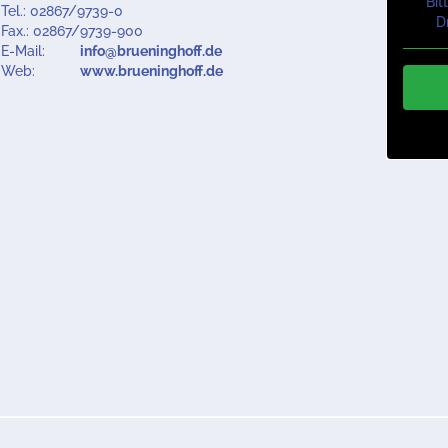
Bit
Tel.: 02867/9739-0
D
Fax.: 02867/9739-900
E-Mail:
info@brueninghoff.de
Web:
www.brueninghoff.de