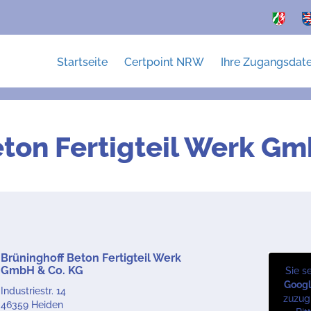
Startseite
Certpoint NRW
Ihre Zugangsdat
eton Fertigteil Werk Gm
Brüninghoff Beton Fertigteil Werk
GmbH & Co. KG
Sie s
Goog
Industriestr. 14
zuzugr
46359 Heiden