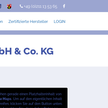
+49 (0)211 13 53 65
en
Zertifizierte Hersteller
LOGIN
bH & Co. KG
ehen gerade einen Platzhalterinhalt von
le Maps
. Um auf den eigentlichen Inhalt
eifen, klicken Sie auf den Button unten.