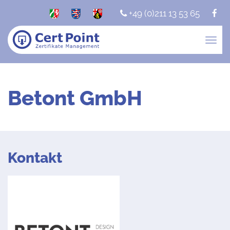
+49 (0)211 13 53 65
Togg
navig
Betont GmbH
Kontakt