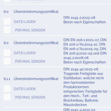
6.0
Übereinstimmungszertifikat
DIN 1045‑2:2023‑08
DATEI LADEN
Beton nach Eigenschaften
PER MAIL SENDEN
DIN EN 206‑1:2001-07, DIN
6.0
Übereinstimmungszertifikat
EN 206‑1/A1:2004‑10, DIN
EN 206‑1/A2:2005‑09, DIN
DATEI LADEN
EN 206‑9:2010‑09 und DIN
1045‑2:2008‑08
PER MAIL SENDEN
Beton nach Eigenschaften
DIN 1045-40:2023-08
Tragende Fertigteile aus
Stahlbeton, welche nicht
6.1.1
Übereinstimmungszertifikat
den harmonisierten
Produktnormen
DATEI LADEN
entsprechen: Fertigteile für
den Hoch-, Tief- und
PER MAIL SENDEN
Brückenbau, Balkone,
Massivdecken
DIN 1045-4:2012-02