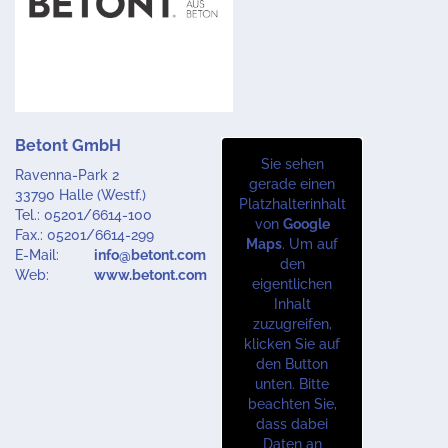
Betont GmbH
Sie sehen
Ravenna-Park 2
gerade einen
33790 Halle (Westf.)
Platzhalterinhalt
Tel.: 05201/6614-100
von
Google
Fax.: 05201/6614-299
Maps
. Um auf
E-Mail:
info@betont.com
den
Web:
www.betont.com
eigentlichen
Inhalt
zuzugreifen,
klicken Sie auf
den Button
unten. Bitte
beachten Sie,
dass dabei
Daten an